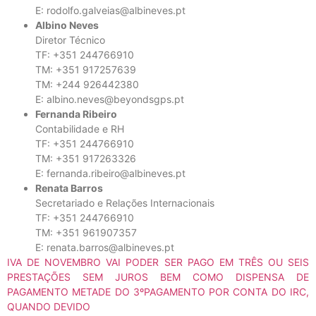
E: rodolfo.galveias@albineves.pt
Albino Neves
Diretor Técnico
TF: +351 244766910
TM: +351 917257639
TM: +244 926442380
E: albino.neves@beyondsgps.pt
Fernanda Ribeiro
Contabilidade e RH
TF: +351 244766910
TM: +351 917263326
E: fernanda.ribeiro@albineves.pt
Renata Barros
Secretariado e Relações Internacionais
TF: +351 244766910
TM: +351 961907357
E: renata.barros@albineves.pt
IVA DE NOVEMBRO VAI PODER SER PAGO EM TRÊS OU SEIS
PRESTAÇÕES SEM JUROS BEM COMO DISPENSA DE
PAGAMENTO METADE DO 3ºPAGAMENTO POR CONTA DO IRC,
QUANDO DEVIDO