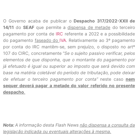
O Governo acaba de publicar o
Despacho 317/2022-XXII de
14/11
do
SEAF
que permite a
dispensa de metade
do terceiro
pagamento por conta de
IRC
referente a 2022 e a possibilidade
do pagamento
faseado do
IVA
. Relativamente ao 3º pagamento
por conta do IRC mantêm-se, sem prejuízo, o disposto no artº
107 do CIRC, concretamente “
Se o sujeito passivo verificar, pelos
elementos de que disponha, que o montante do pagamento por
já efetuado é igual ou superior ao imposto que será devido com
base na matéria coletável do período de tributação, pode deixar
de efetuar o terceiro pagamento por conta”
neste caso
nem
sequer deverá pagar a metade do valor referido no presente
despacho
.
Nota:
A informação desta Flash News
não dispensa a consulta da
legislação indicada ou eventuais alterações à mesma.